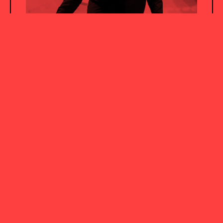
KLAUS DREHER, PERKUSSION
KONZERT
zek #5
Donnerstag, 24.04.2025
STUTTGART
19:30 Uhr
vhs Stuttgart